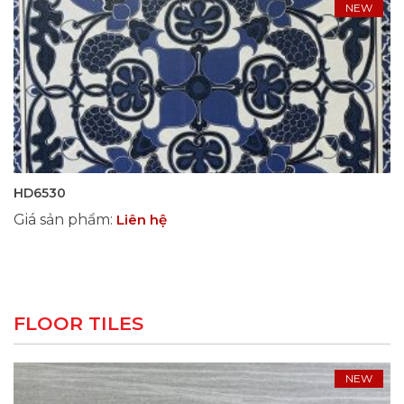
NEW
HD6530
Giá sản phẩm
:
Liên hệ
FLOOR TILES
NEW