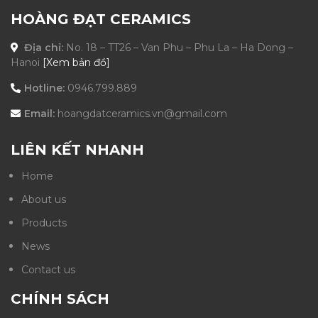
HOÀNG ĐẠT CERAMICS
Địa chỉ:
No. 18 – TT26 – Van Phu – Phu La – Ha Dong –
Hanoi
[Xem bản đồ]
Hotline:
0946.799.889
Email:
hoangdatceramics.vn@gmail.com
LIÊN KẾT NHANH
Home
About us
Products
News
Contact us
CHÍNH SÁCH