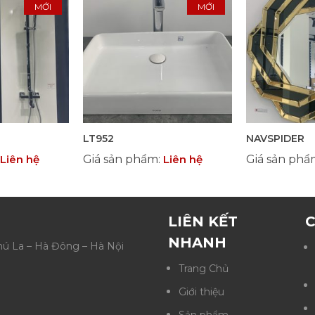
MỚI
MỚI
LT952
NAVSPIDER
Liên hệ
Giá sản phẩm
:
Liên hệ
Giá sản ph
LIÊN KẾT
C
NHANH
Phú La – Hà Đông – Hà Nội
Trang Chủ
Giới thiệu