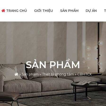
TRANG CHỦ
GIỚI THIỆU
SẢN PHẨM
DỰ ÁN
T
SẢN PHẨM
»
Sản phẩm
»
Thiết bị phòng tắm
»
CBHTCX