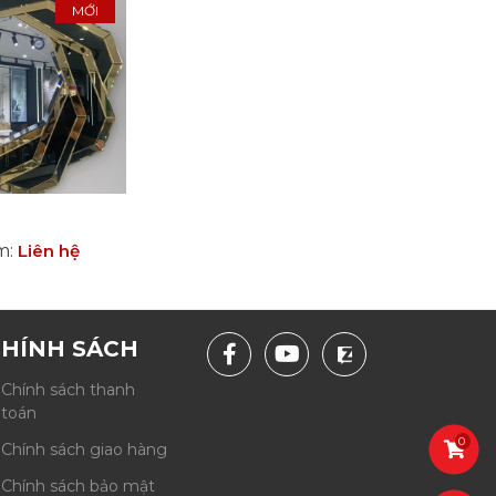
MỚI
ẩm
:
Liên hệ
HÍNH SÁCH
Chính sách thanh
toán
0
Chính sách giao hàng
Chính sách bảo mật