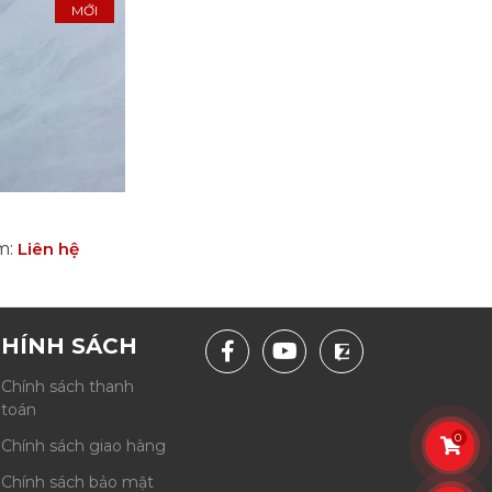
MỚI
ẩm
:
Liên hệ
HÍNH SÁCH
Chính sách thanh
toán
0
Chính sách giao hàng
Chính sách bảo mật