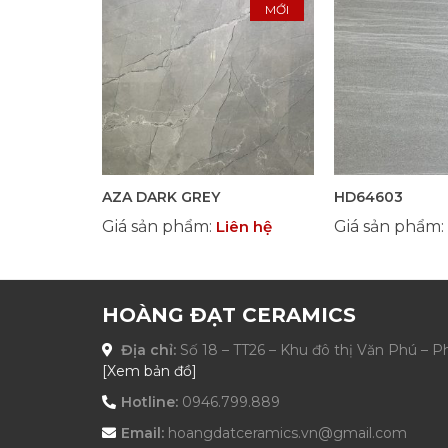
MỚI
AZA DARK GREY
HD64603
Giá sản phẩm
:
Liên hệ
Giá sản phẩm
:
HOÀNG ĐẠT CERAMICS
Địa chỉ:
Số 18 – TT26 – Khu đô thị Văn Phú – 
[Xem bản đồ]
Hotline:
0946.799.889
Email:
hoangdatceramics.vn@gmail.com