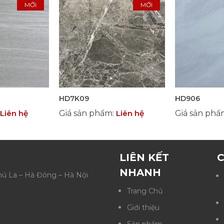
MỚI
MỚI
HD7K09
HD906
Liên hệ
Giá sản phẩm
:
Liên hệ
Giá sản ph
LIÊN KẾT
C
NHANH
Phú La – Hà Đông – Hà Nội
Trang Chủ
Giới thiệu