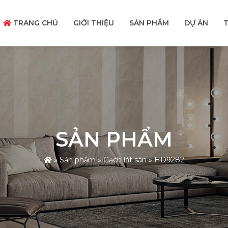
TRANG CHỦ
GIỚI THIỆU
SẢN PHẨM
DỰ ÁN
T
SẢN PHẨM
»
Sản phẩm
»
Gạch lát sàn
»
HD9282