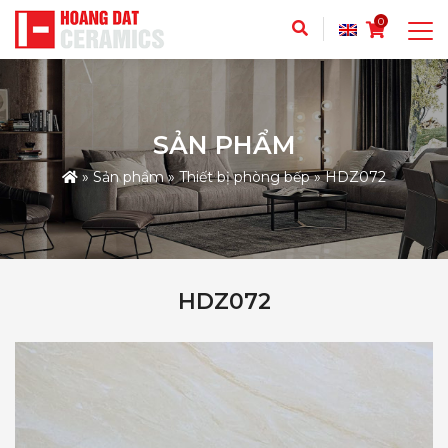
0
SẢN PHẨM
»
Sản phẩm
»
Thiết bị phòng bếp
»
HDZ072
HDZ072