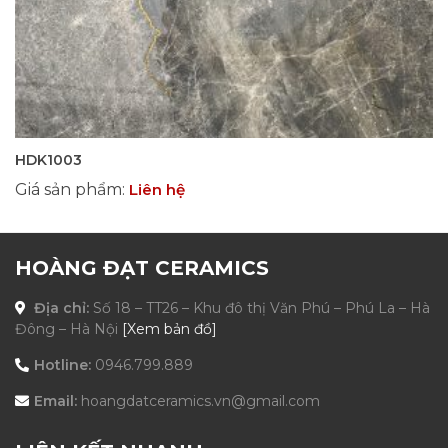
HDK1003
Giá sản phẩm
:
Liên hệ
HOÀNG ĐẠT CERAMICS
Địa chỉ:
Số 18 – TT26 – Khu đô thị Văn Phú – Phú La – Hà
Đông – Hà Nội
[Xem bản đồ]
Hotline:
0946.799.889
Email:
hoangdatceramics.vn@gmail.com