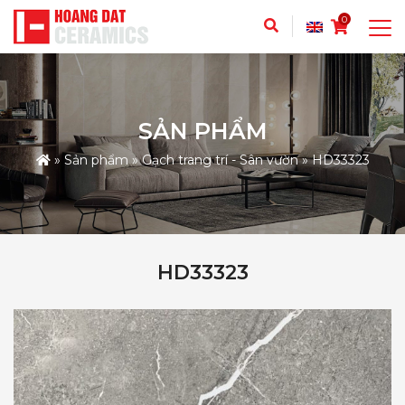
0
SẢN PHẨM
»
Sản phẩm
»
Gạch trang trí - Sân vườn
»
HD33323
HD33323