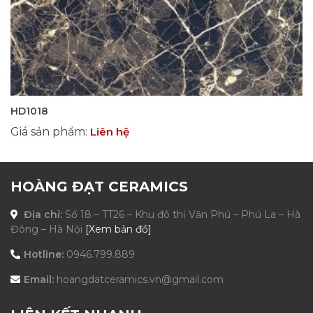
HD1018
Giá sản phẩm
:
Liên hệ
HOÀNG ĐẠT CERAMICS
Địa chỉ:
Số 18 – TT26 – Khu đô thị Văn Phú – Phú La – Hà
Đông – Hà Nội
[Xem bản đồ]
Hotline:
0946.799.889
Email:
hoangdatceramics.vn@gmail.com