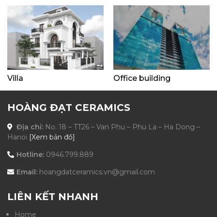
Villa
Office building
HOÀNG ĐẠT CERAMICS
Địa chỉ:
No. 18 – TT26 – Van Phu – Phu La – Ha Dong –
Hanoi
[Xem bản đồ]
Hotline:
0946.799.889
Email:
hoangdatceramics.vn@gmail.com
LIÊN KẾT NHANH
Home