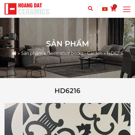
0
SẢN PHẨM
»
Sản phẩm
»
Decorative bricks - Garden
»
HD6216
HD6216