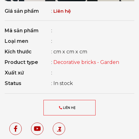
Giá sản phẩm
:
Liên hệ
Mã sản phẩm
:
Loại men
:
Kích thước
: cm x cm x cm
Product type
:
Decorative bricks - Garden
Xuất xứ
:
Status
: In stock
LIÊN HỆ