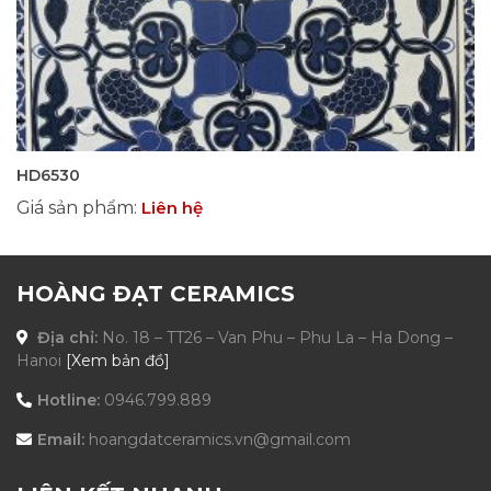
HD6530
Giá sản phẩm
:
Liên hệ
HOÀNG ĐẠT CERAMICS
Địa chỉ:
No. 18 – TT26 – Van Phu – Phu La – Ha Dong –
Hanoi
[Xem bản đồ]
Hotline:
0946.799.889
Email:
hoangdatceramics.vn@gmail.com