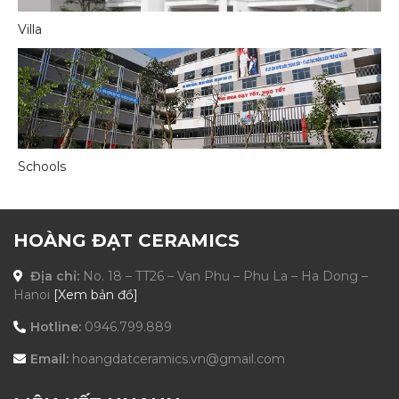
Villa
Schools
HOÀNG ĐẠT CERAMICS
Địa chỉ:
No. 18 – TT26 – Van Phu – Phu La – Ha Dong –
Hanoi
[Xem bản đồ]
Hotline:
0946.799.889
Email:
hoangdatceramics.vn@gmail.com