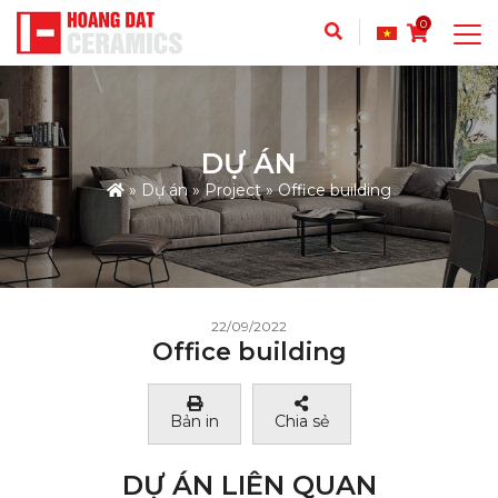
0
DỰ ÁN
»
Dự án
»
Project
»
Office building
22/09/2022
Office building
Bản in
Chia sẻ
DỰ ÁN LIÊN QUAN