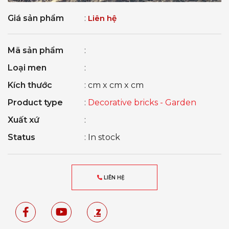
Giá sản phẩm
:
Liên hệ
Mã sản phẩm
:
Loại men
:
Kích thước
: cm x cm x cm
Product type
:
Decorative bricks - Garden
Xuất xứ
:
Status
: In stock
LIÊN HỆ