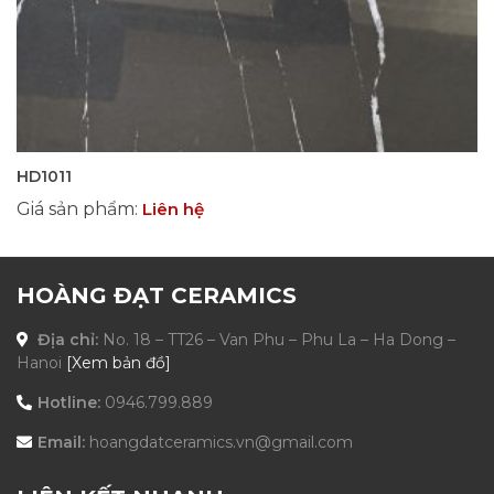
HD1011
Giá sản phẩm
:
Liên hệ
HOÀNG ĐẠT CERAMICS
Địa chỉ:
No. 18 – TT26 – Van Phu – Phu La – Ha Dong –
Hanoi
[Xem bản đồ]
Hotline:
0946.799.889
Email:
hoangdatceramics.vn@gmail.com