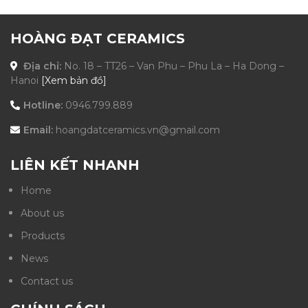
HOÀNG ĐẠT CERAMICS
Địa chỉ:
No. 18 – TT26 – Van Phu – Phu La – Ha Dong –
Hanoi
[Xem bản đồ]
Hotline:
0946.799.889
Email:
hoangdatceramics.vn@gmail.com
LIÊN KẾT NHANH
Home
About us
Products
News
Contact us