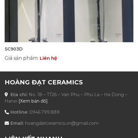
SC903D
Giá sản phẩm
:
Liên hệ
HOÀNG ĐẠT CERAMICS
Địa chỉ:
No. 18 – TT26 – Van Phu – Phu La – Ha Dong –
Hanoi
[Xem bản đồ]
Hotline:
0946.799.889
Email:
hoangdatceramics.vn@gmail.com