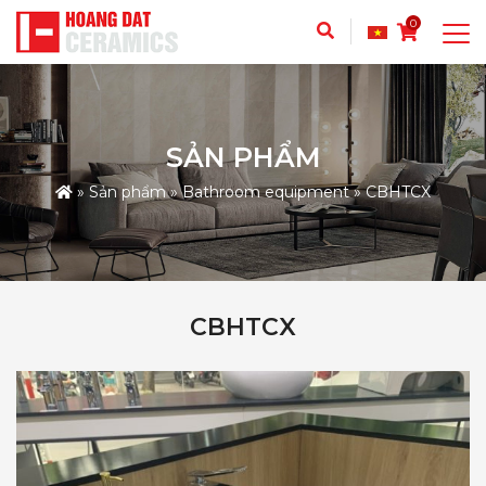
0
SẢN PHẨM
»
Sản phẩm
»
Bathroom equipment
»
CBHTCX
CBHTCX