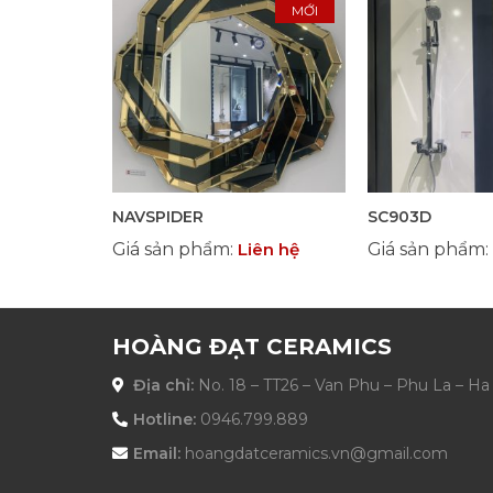
MỚI
NAVSPIDER
SC903D
Giá sản phẩm
:
Liên hệ
Giá sản phẩm
:
HOÀNG ĐẠT CERAMICS
Địa chỉ:
No. 18 – TT26 – Van Phu – Phu La – H
Hotline:
0946.799.889
Email:
hoangdatceramics.vn@gmail.com