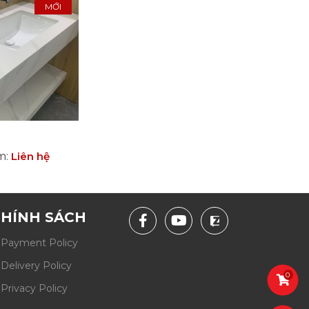
MỚI
ẩm
:
Liên hệ
HÍNH SÁCH
Payment Policy
Delivery Policy
0
Privacy Policy