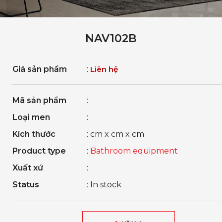
NAV102B
Giá sản phẩm
:
Liên hệ
Mã sản phẩm
:
Loại men
:
Kích thước
: cm x cm x cm
Product type
:
Bathroom equipment
Xuất xứ
:
Status
: In stock