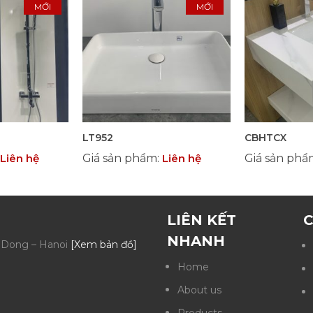
MỚI
MỚI
LT952
CBHTCX
Liên hệ
Giá sản phẩm
:
Liên hệ
Giá sản ph
LIÊN KẾT
C
NHANH
a Dong – Hanoi
[Xem bản đồ]
Home
About us