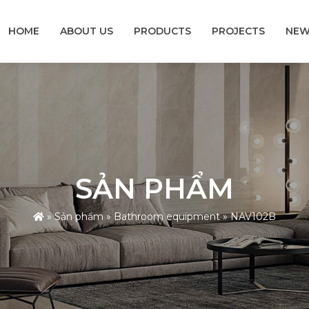
HOME
ABOUT US
PRODUCTS
PROJECTS
NEW
SẢN PHẨM
»
Sản phẩm
»
Bathroom equipment
»
NAV102B