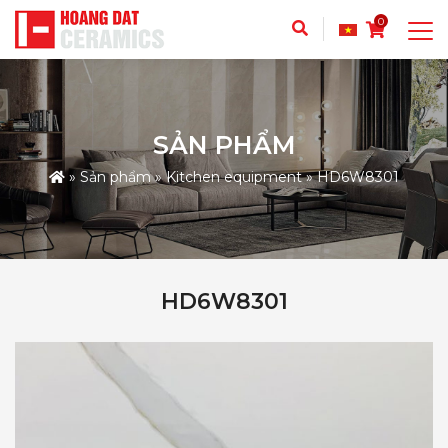
0
SẢN PHẨM
»
Sản phẩm
»
Kitchen equipment
»
HD6W8301
HD6W8301