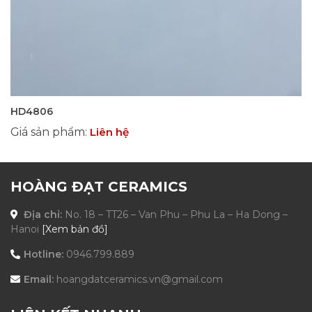
HD4806
Giá sản phẩm
:
Liên hệ
HOÀNG ĐẠT CERAMICS
Địa chỉ:
No. 18 – TT26 – Van Phu – Phu La – Ha Dong –
Hanoi
[Xem bản đồ]
Hotline:
0946.799.889
Email:
hoangdatceramics.vn@gmail.com