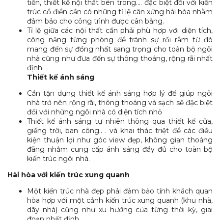
tiền, thiết kế nội thất bên trong…. đặc biệt đối với kiến
trúc cổ điển cần có những tỉ lệ cân xứng hài hòa nhằm
đảm bảo cho công trình được cân bằng.
Tỉ lệ giữa các nội thất cần phải phù hợp với diện tích,
công năng từng phòng để tránh sự rối rắm từ đó
mang đến sự đồng nhất sang trọng cho toàn bộ ngôi
nhà cũng như đưa đến sự thông thoáng, rộng rãi nhất
định.
Thiết kế ánh sáng
Cần tận dụng thiết kế ánh sáng hợp lý để giúp ngôi
nhà trở nên rộng rãi, thông thoáng và sạch sẽ đặc biệt
đối với những ngôi nhà có diện tích nhỏ
Thiết kế ánh sáng tự nhiên thông qua thiết kế cửa,
giếng trời, ban công.. . và khai thác triệt để các điều
kiện thuận lợi như góc view đẹp, không gian thoáng
đãng nhằm cung cấp ánh sáng đầy đủ cho toàn bộ
kiến trúc ngôi nhà.
Hài hòa với kiến trúc xung quanh
Một kiến trúc nhà đẹp phải đảm bảo tính khách quan
hòa hợp với một cảnh kiến trúc xung quanh (khu nhà,
dãy nhà) cũng như xu hướng của từng thời kỳ, giai
đoạn nhất định.