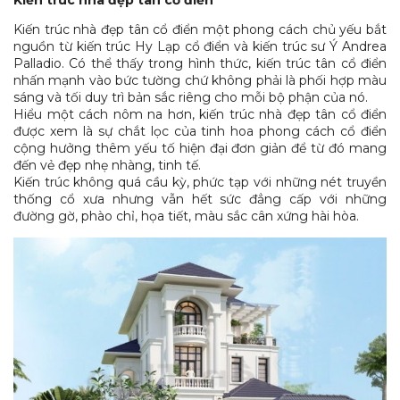
Kiến trúc nhà đẹp tân cổ điển một phong cách chủ yếu bắt
nguồn từ kiến trúc Hy Lạp cổ điển và kiến trúc sư Ý Andrea
Palladio. Có thể thấy trong hình thức, kiến trúc tân cổ điển
nhấn mạnh vào bức tường chứ không phải là phối hợp màu
sáng và tối duy trì bản sắc riêng cho mỗi bộ phận của nó.
Hiểu một cách nôm na hơn, kiến trúc nhà đẹp tân cổ điển
được xem là sự chắt lọc của tinh hoa phong cách cổ điển
cộng hưởng thêm yếu tố hiện đại đơn giản để từ đó mang
đến vẻ đẹp nhẹ nhàng, tinh tế.
Kiến trúc không quá cầu kỳ, phức tạp với những nét truyền
thống cổ xưa nhưng vẫn hết sức đẳng cấp với những
đường gờ, phào chỉ, họa tiết, màu sắc cân xứng hài hòa.