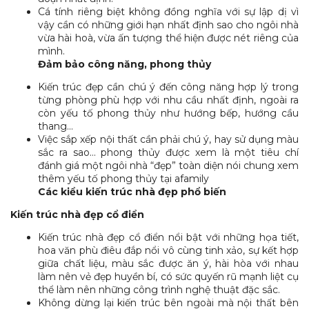
Cá tính riêng biệt không đồng nghĩa với sự lập dị vì
vậy cần có những giới hạn nhất định sao cho ngôi nhà
vừa hài hoà, vừa ấn tượng thể hiện được nét riêng của
mình.
Đảm bảo công năng, phong thủy
Kiến trúc đẹp cần chú ý đến công năng hợp lý trong
từng phòng phù hợp với nhu cầu nhất định, ngoài ra
còn yếu tố phong thủy như hướng bếp, hướng cầu
thang…
Việc sắp xếp nội thất cần phải chú ý, hay sử dụng màu
sắc ra sao… phong thủy được xem là một tiêu chí
đánh giá một ngôi nhà “đẹp” toàn diện nói chung xem
thêm yếu tố phong thủy tại afamily
Các kiểu kiến trúc nhà đẹp phổ biến
Kiến trúc nhà đẹp cổ điển
Kiến trúc nhà đẹp cổ điển nổi bật với những họa tiết,
hoa văn phù điêu đắp nổi vô cùng tinh xảo, sự kết hợp
giữa chất liệu, màu sắc được ăn ý, hài hòa với nhau
làm nên vẻ đẹp huyền bí, có sức quyến rũ mạnh liệt cụ
thể làm nên những công trình nghệ thuật đặc sắc.
Không dừng lại kiến trúc bên ngoài mà nội thất bên