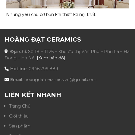
Những yêu cầu cơ bản khi thiết kế nội thất
HOÀNG ĐẠT CERAMICS
Địa chỉ:
Số 18 – TT26 – Khu đô thị Văn Phú – Phú La – Hà
Đông – Hà Nội
[Xem bản đồ]
Hotline:
0946.799.889
Email:
hoangdatceramics.vn@gmail.com
LIÊN KẾT NHANH
Trang Chủ
Giới thiệu
Sản phẩm