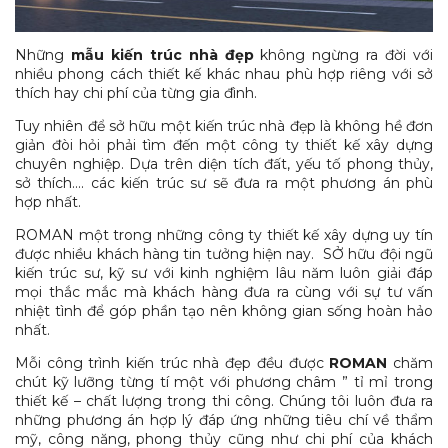
Những
mẫu kiến trúc nhà đẹp
không ngừng ra đời với
nhiều phong cách thiết kế khác nhau phù hợp riêng với sở
thích hay chi phí của từng gia đình.
Tuy nhiên để sở hữu một kiến trúc nhà đẹp là không hề đơn
giản đòi hỏi phải tìm đến một công ty thiết kế xây dựng
chuyên nghiệp. Dựa trên diện tích đất, yếu tố phong thủy,
sở thích…. các kiến trúc sư sẽ đưa ra một phương án phù
hợp nhất.
ROMAN một trong những công ty thiết kế xây dựng uy tín
được nhiều khách hàng tin tưởng hiện nay. SỞ hữu đội ngũ
kiến trúc sư, kỹ sư với kinh nghiệm lâu năm luôn giải đáp
mọi thắc mắc mà khách hàng đưa ra cùng với sự tư vấn
nhiệt tình để góp phần tạo nên không gian sống hoàn hảo
nhất.
Mỗi công trình kiến trúc nhà đẹp đều được
ROMAN
chăm
chút kỹ lưỡng từng tí một với phương châm ” tỉ mỉ trong
thiết kế – chất lượng trong thi công. Chúng tôi luôn đưa ra
những phương án hợp lý đáp ứng những tiêu chí về thẩm
mỹ, công năng, phong thủy cũng như chi phí của khách