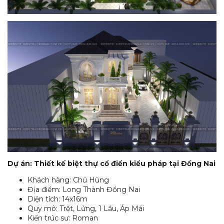
Dự án: Thiết kế biệt thự cổ điển kiểu pháp tại Đồng Nai
Khách hàng: Chú Hùng
Địa điểm: Long Thành Đồng Nai
Diện tích: 14x16m
Quy mô: Trệt, Lửng, 1 Lầu, Áp Mái
Kiến trúc sư: Roman