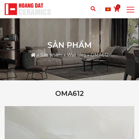
0
SẢN PHẨM
»
Sản phẩm
»
Wall tiles
»
OMA612
OMA612