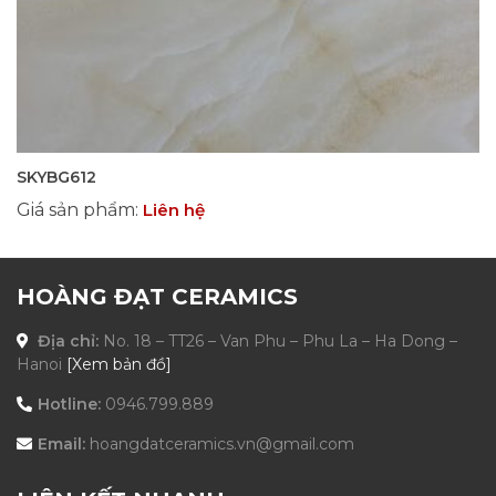
SKYBG612
Giá sản phẩm
:
Liên hệ
HOÀNG ĐẠT CERAMICS
Địa chỉ:
No. 18 – TT26 – Van Phu – Phu La – Ha Dong –
Hanoi
[Xem bản đồ]
Hotline:
0946.799.889
Email:
hoangdatceramics.vn@gmail.com